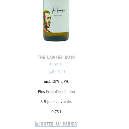
The Lawyer 2019
11,90
€
15,87
€
/
l
incl. 19% TVA
Plus
Frais d'expédition
3-5 jours ouvrables
0,75
l
Ajouter au panier