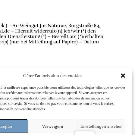
ck.) – An Weingut Jus Naturae, Burgstraße 69,
.de – Hiermit widerrufe(n) ich/wir (*) den
n Dienstleistung (*) – Bestellt am (*)/erhalten
r(s) (nur bei Mitteilung auf Papier) – Datum
Gérer l'autorisation des cookies
ir la meilleure expérience possible, nous utilisons des technologies telles que les cookies
t/ou accéder aux informations relatives à votre appareil. Si vous acceptez ces
nous pouvons traiter des données telles que les habitudes de navigation ou les
niques sur ce site. Si vous ne donnez pas votre consentement ou si vous le retirez,
ionnalités peuvent être affectées.
s (UE)
cepter
Verweigern
Einstellungen ansehen