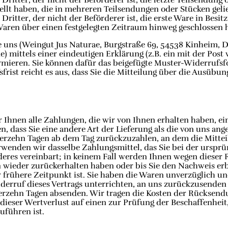
ellt haben, die in mehreren Teilsendungen oder Stücken gelie
ritter, der nicht der Beförderer ist, die erste Ware in Besi
Waren über einen festgelegten Zeitraum hinweg geschlossen 
uns (Weingut Jus Naturae, Burgstraße 69, 54538 Kinheim, D
) mittels einer eindeutigen Erklärung (z.B. ein mit der Post 
ormieren. Sie können dafür das beigefügte Muster-Widerrufs
rist reicht es aus, dass Sie die Mitteilung über die Ausübu
 Ihnen alle Zahlungen, die wir von Ihnen erhalten haben, ei
en, dass Sie eine andere Art der Lieferung als die von uns an
ierzehn Tagen ab dem Tag zurückzuzahlen, an dem die Mitteil
rwenden wir dasselbe Zahlungsmittel, das Sie bei der ursprün
eres vereinbart; in keinem Fall werden Ihnen wegen dieser
n wieder zurückerhalten haben oder bis Sie den Nachweis erb
frühere Zeitpunkt ist. Sie haben die Waren unverzüglich un
erruf dieses Vertrags unterrichten, an uns zurückzusenden o
vierzehn Tagen absenden. Wir tragen die Kosten der Rücksend
eser Wertverlust auf einen zur Prüfung der Beschaffenheit
führen ist.