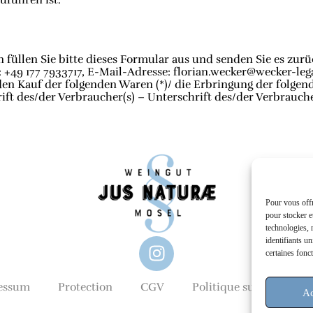
führen ist.
füllen Sie bitte dieses Formular aus und senden Sie es zurü
9 177 7933717, E-Mail-Adresse: florian.wecker@wecker-legal
en Kauf der folgenden Waren (*)/ die Erbringung der folgende
ift des/der Verbraucher(s) – Unterschrift des/der Verbrauche
Pour vous offr
pour stocker e
technologies, 
identifiants u
certaines fonct
essum
Protection
CGV
Politique sur les cookie
Ac