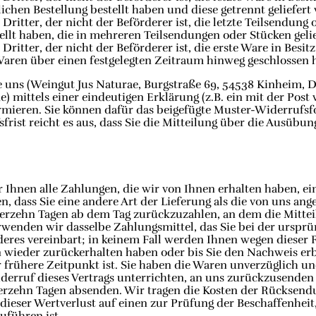
hen Bestellung bestellt haben und diese getrennt geliefert
ritter, der nicht der Beförderer ist, die letzte Teilsendung
ellt haben, die in mehreren Teilsendungen oder Stücken gelie
ritter, der nicht der Beförderer ist, die erste Ware in Besi
Waren über einen festgelegten Zeitraum hinweg geschlossen 
uns (Weingut Jus Naturae, Burgstraße 69, 54538 Kinheim, D
) mittels einer eindeutigen Erklärung (z.B. ein mit der Post 
ormieren. Sie können dafür das beigefügte Muster-Widerrufs
rist reicht es aus, dass Sie die Mitteilung über die Ausübu
 Ihnen alle Zahlungen, die wir von Ihnen erhalten haben, ei
en, dass Sie eine andere Art der Lieferung als die von uns an
ierzehn Tagen ab dem Tag zurückzuzahlen, an dem die Mitteil
rwenden wir dasselbe Zahlungsmittel, das Sie bei der ursprün
eres vereinbart; in keinem Fall werden Ihnen wegen dieser
n wieder zurückerhalten haben oder bis Sie den Nachweis erb
frühere Zeitpunkt ist. Sie haben die Waren unverzüglich un
erruf dieses Vertrags unterrichten, an uns zurückzusenden o
vierzehn Tagen absenden. Wir tragen die Kosten der Rücksend
eser Wertverlust auf einen zur Prüfung der Beschaffenheit