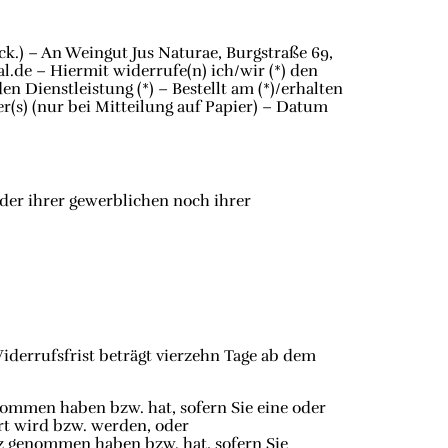
ck.) – An Weingut Jus Naturae, Burgstraße 69,
.de – Hiermit widerrufe(n) ich/wir (*) den
n Dienstleistung (*) – Bestellt am (*)/erhalten
r(s) (nur bei Mitteilung auf Papier) – Datum
eder ihrer gewerblichen noch ihrer
derrufsfrist beträgt vierzehn Tage ab dem
enommen haben bzw. hat, sofern Sie eine oder
rt wird bzw. werden, oder
itz genommen haben bzw. hat, sofern Sie