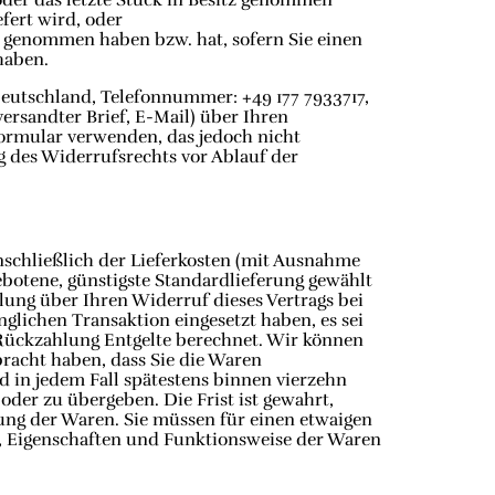
fert wird, oder
tz genommen haben bzw. hat, sofern Sie einen
haben.
eutschland, Telefonnummer: +49 177 7933717,
versandter Brief, E-Mail) über Ihren
formular verwenden, das jedoch nicht
ng des Widerrufsrechts vor Ablauf der
nschließlich der Lieferkosten (mit Ausnahme
gebotene, günstigste Standardlieferung gewählt
ung über Ihren Widerruf dieses Vertrags bei
glichen Transaktion eingesetzt haben, es sei
 Rückzahlung Entgelte berechnet. Wir können
racht haben, dass Sie die Waren
d in jedem Fall spätestens binnen vierzehn
der zu übergeben. Die Frist ist gewahrt,
ung der Waren. Sie müssen für einen etwaigen
, Eigenschaften und Funktionsweise der Waren