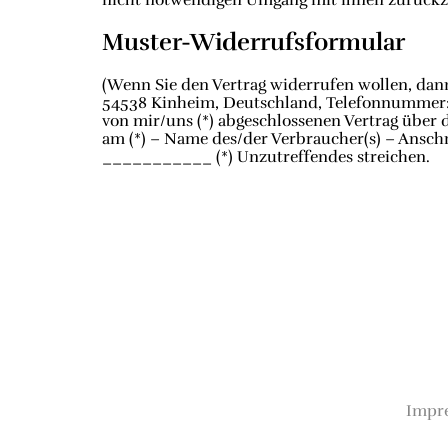
nicht notwendigen Umgang mit ihnen zurückzu
Muster-Widerrufsformular
(Wenn Sie den Vertrag widerrufen wollen, dann 
54538 Kinheim, Deutschland, Telefonnummer: +4
von mir/uns (*) abgeschlossenen Vertrag über d
am (*) – Name des/der Verbraucher(s) – Anschr
___________ (*) Unzutreffendes streichen.
Impr